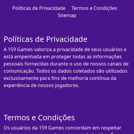
Políticas de Privacidade
Termos e Condições
Sitemap
Políticas de Privacidade
A 159 Games valoriza a privacidade de seus usuários e
está empenhada em proteger todas as informações
pessoais fornecidas durante o uso de nossos canais de
comunicação. Todos os dados coletados são utilizados
exclusivamente para fins de melhoria contínua da
experiência de nossos jogadores.
Termos e Condições
Os usuários da 159 Games concordam em respeitar