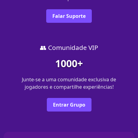
Falar Suporte
👥 Comunidade VIP
1000+
Junte-se a uma comunidade exclusiva de
jogadores e compartilhe experiências!
Entrar Grupo