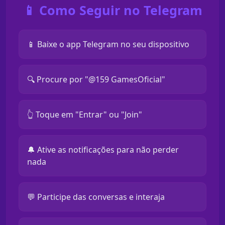
📱 Como Seguir no Telegram
📱 Baixe o app Telegram no seu dispositivo
🔍 Procure por "@159 GamesOficial"
👆 Toque em "Entrar" ou "Join"
🔔 Ative as notificações para não perder
nada
💬 Participe das conversas e interaja