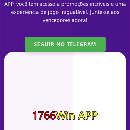
APP, você tem acesso a promoções incríveis e uma
experiência de jogo inigualável. Junte-se aos
vencedores agora!
SEGUIR NO TELEGRAM