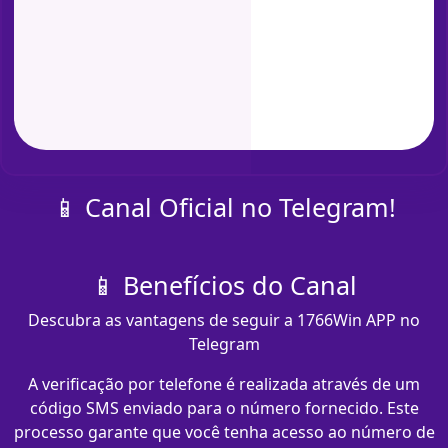
📱 Canal Oficial no Telegram!
📱 Benefícios do Canal
Descubra as vantagens de seguir a 1766Win APP no
Telegram
A verificação por telefone é realizada através de um
código SMS enviado para o número fornecido. Este
processo garante que você tenha acesso ao número de