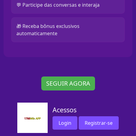
💬 Participe das conversas e interaja
🎁 Receba bônus exclusivos
automaticamente
SEGUIR AGORA
Acessos
Login
Registrar-se