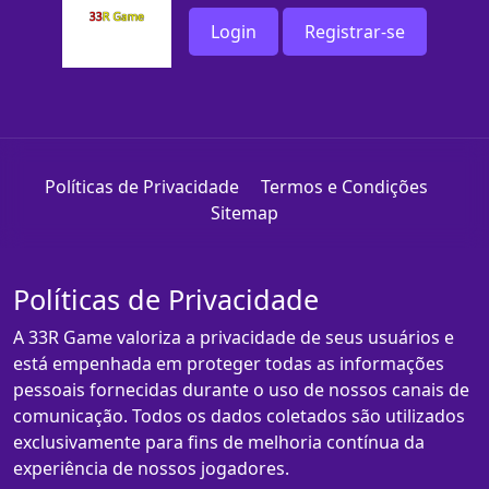
Login
Registrar-se
Políticas de Privacidade
Termos e Condições
Sitemap
Políticas de Privacidade
A 33R Game valoriza a privacidade de seus usuários e
está empenhada em proteger todas as informações
pessoais fornecidas durante o uso de nossos canais de
comunicação. Todos os dados coletados são utilizados
exclusivamente para fins de melhoria contínua da
experiência de nossos jogadores.