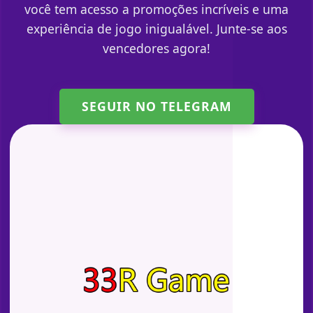
você tem acesso a promoções incríveis e uma
experiência de jogo inigualável. Junte-se aos
vencedores agora!
SEGUIR NO TELEGRAM