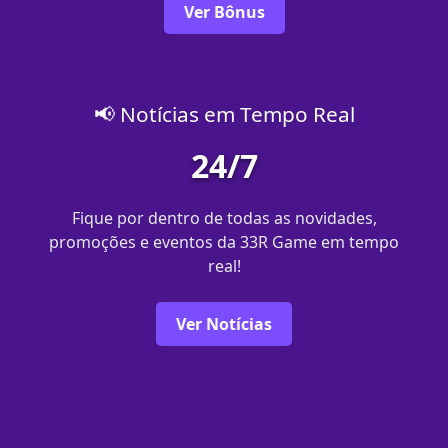
Ver Bônus
📢 Notícias em Tempo Real
24/7
Fique por dentro de todas as novidades,
promoções e eventos da 33R Game em tempo
real!
Ver Notícias