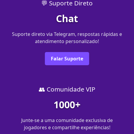
💬 Suporte Direto
Chat
Suporte direto via Telegram, respostas rápidas e
atendimento personalizado!
Falar Suporte
👥 Comunidade VIP
1000+
Junte-se a uma comunidade exclusiva de
jogadores e compartilhe experiências!