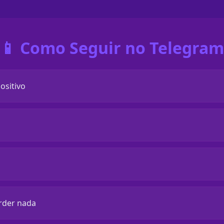
📱 Como Seguir no Telegram
ositivo
erder nada