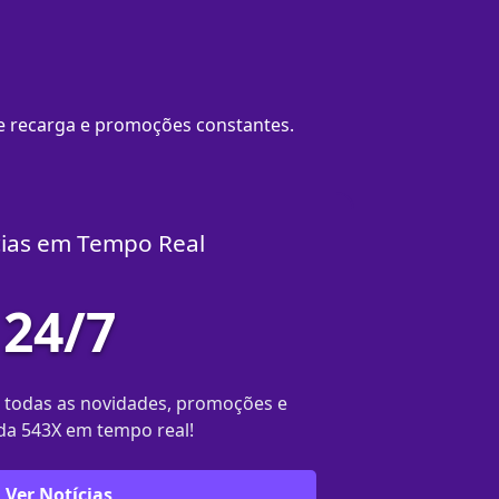
 de recarga e promoções constantes.
cias em Tempo Real
24/7
e todas as novidades, promoções e
da 543X em tempo real!
Ver Notícias