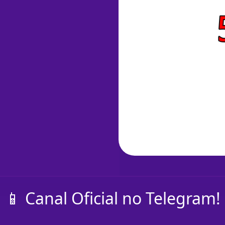
📱 Canal Oficial no Telegram!