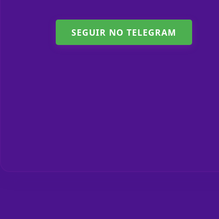
SEGUIR NO TELEGRAM