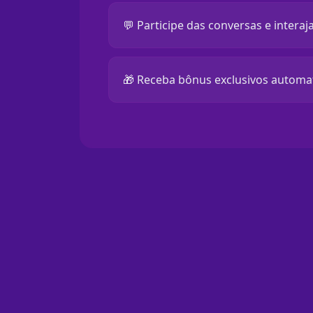
💬 Participe das conversas e interaj
🎁 Receba bônus exclusivos autom