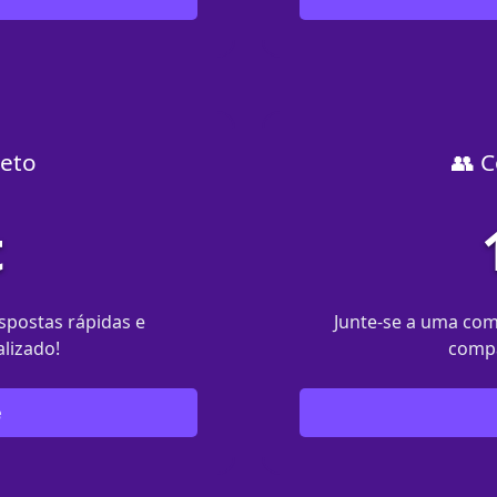
reto
👥 
t
espostas rápidas e
Junte-se a uma com
lizado!
compa
e