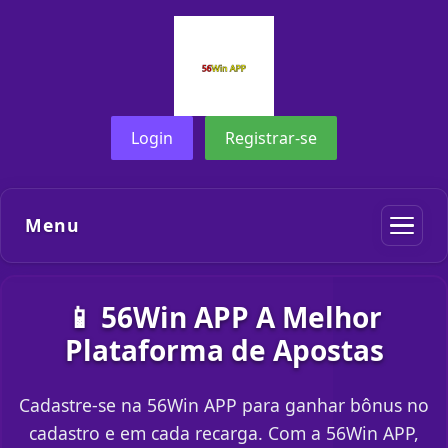
Login
Registrar-se
Menu
📱 56Win APP A Melhor
Plataforma de Apostas
Cadastre-se na 56Win APP para ganhar bônus no
cadastro e em cada recarga. Com a 56Win APP,