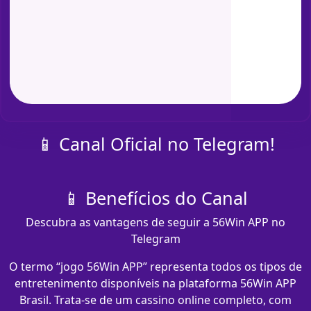
📱 Canal Oficial no Telegram!
📱 Benefícios do Canal
Descubra as vantagens de seguir a 56Win APP no
Telegram
O termo “jogo 56Win APP” representa todos os tipos de
entretenimento disponíveis na plataforma 56Win APP
Brasil. Trata-se de um cassino online completo, com