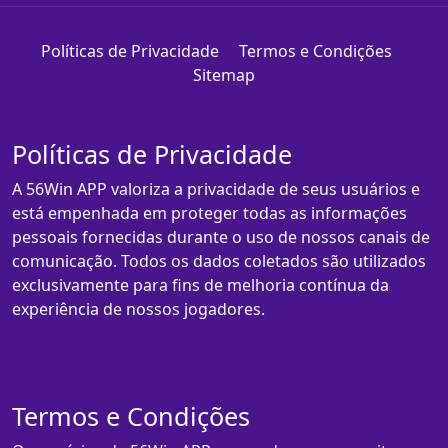
Políticas de Privacidade
Termos e Condições
Sitemap
Políticas de Privacidade
A 56Win APP valoriza a privacidade de seus usuários e
está empenhada em proteger todas as informações
pessoais fornecidas durante o uso de nossos canais de
comunicação. Todos os dados coletados são utilizados
exclusivamente para fins de melhoria contínua da
experiência de nossos jogadores.
Termos e Condições