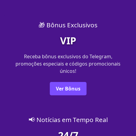
🎁 Bônus Exclusivos
VIP
Receba bônus exclusivos do Telegram,
promoções especiais e códigos promocionais
únicos!
Ver Bônus
📢 Notícias em Tempo Real
24/7