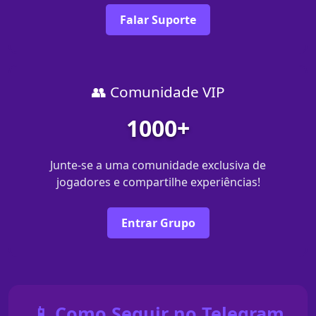
Falar Suporte
👥 Comunidade VIP
1000+
Junte-se a uma comunidade exclusiva de
jogadores e compartilhe experiências!
Entrar Grupo
📱 Como Seguir no Telegram