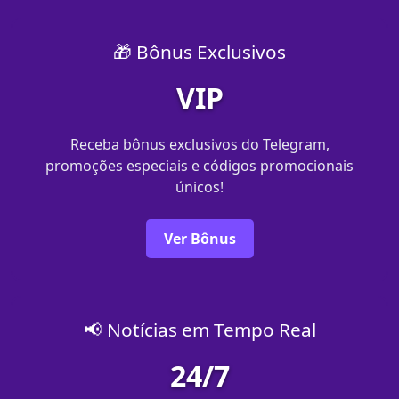
🎁 Bônus Exclusivos
VIP
Receba bônus exclusivos do Telegram,
promoções especiais e códigos promocionais
únicos!
Ver Bônus
📢 Notícias em Tempo Real
24/7