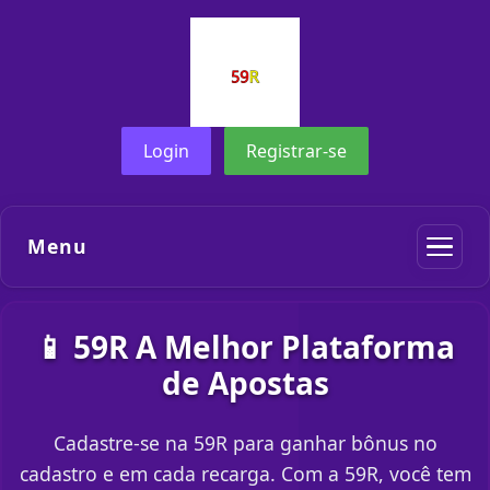
Login
Registrar-se
Menu
📱 59R A Melhor Plataforma
de Apostas
Cadastre-se na 59R para ganhar bônus no
cadastro e em cada recarga. Com a 59R, você tem