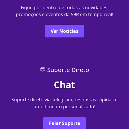
Fique por dentro de todas as novidades,
promoções e eventos da 59R em tempo real!
Ver Notícias
💬 Suporte Direto
Chat
Suporte direto via Telegram, respostas rápidas e
atendimento personalizado!
Falar Suporte