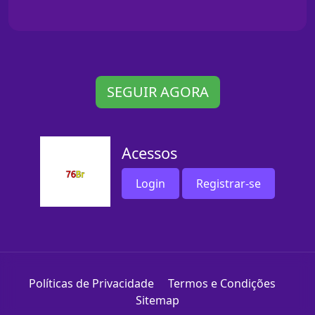
SEGUIR AGORA
Acessos
Login
Registrar-se
Políticas de Privacidade
Termos e Condições
Sitemap