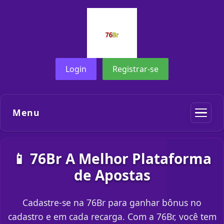
Login
Registrar-se
Menu
📱 76Br A Melhor Plataforma
de Apostas
Cadastre-se na 76Br para ganhar bônus no
cadastro e em cada recarga. Com a 76Br, você tem