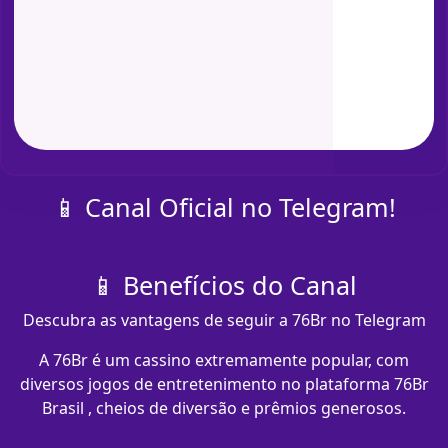
📱 Canal Oficial no Telegram!
📱 Benefícios do Canal
Descubra as vantagens de seguir a 76Br no Telegram
A 76Br é um cassino extremamente popular, com
diversos jogos de entretenimento no plataforma 76Br
Brasil , cheios de diversão e prêmios generosos.