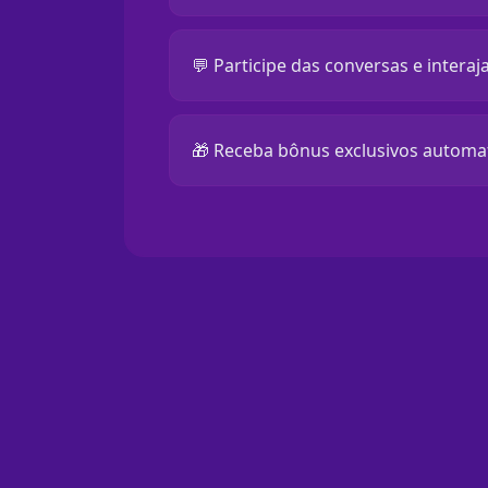
💬 Participe das conversas e interaj
🎁 Receba bônus exclusivos autom