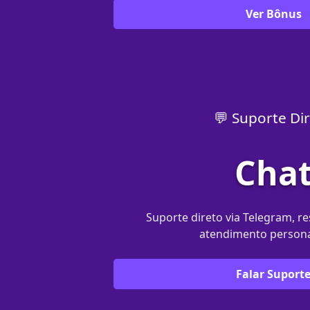
Ver Bônus
💬 Suporte Di
Cha
Suporte direto via Telegram, r
atendimento persona
Falar Suport