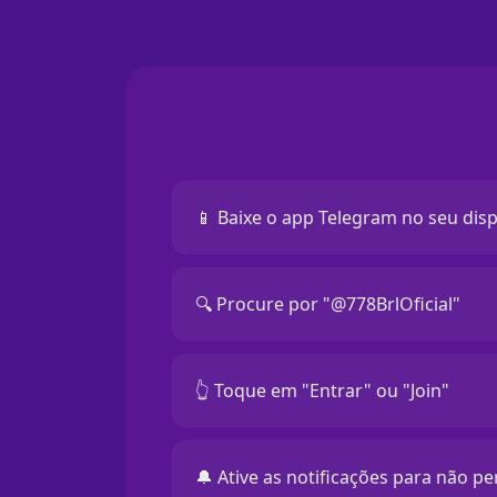
📱 Baixe o app Telegram no seu disp
🔍 Procure por "@778BrlOficial"
👆 Toque em "Entrar" ou "Join"
🔔 Ative as notificações para não p