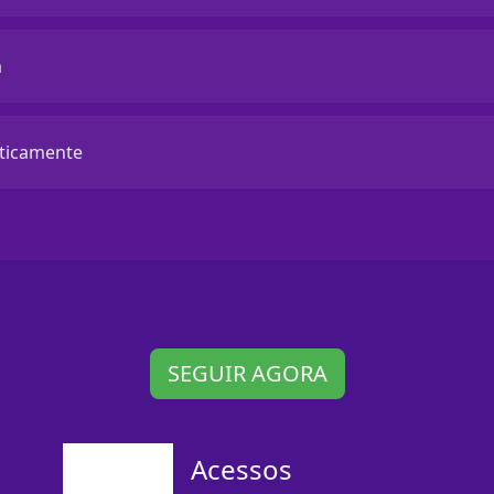
a
aticamente
SEGUIR AGORA
Acessos