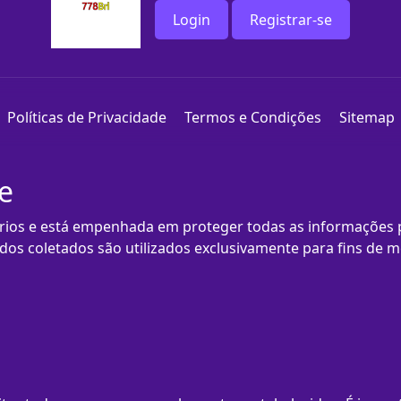
Login
Registrar-se
Políticas de Privacidade
Termos e Condições
Sitemap
de
uários e está empenhada em proteger todas as informações 
os coletados são utilizados exclusivamente para fins de m